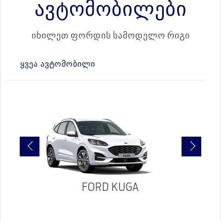
ავტომობილები
იხილეთ ფორდის სამოდელო რიგი
ᲧᲕᲔᲐ ᲐᲕᲢᲝᲛᲝᲑᲘᲚᲘ
FORD KUGA